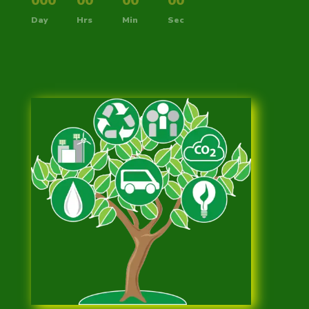
000
:
00
:
00
:
00
Day
Hrs
Min
Sec